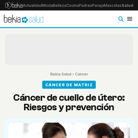
Actualidad
Moda
Belleza
Cocina
Padres
Pareja
Mascotas
Salud
Ps
Bekia Salud
›
Cáncer
CÁNCER DE MATRIZ
Cáncer de cuello de útero:
Riesgos y prevención