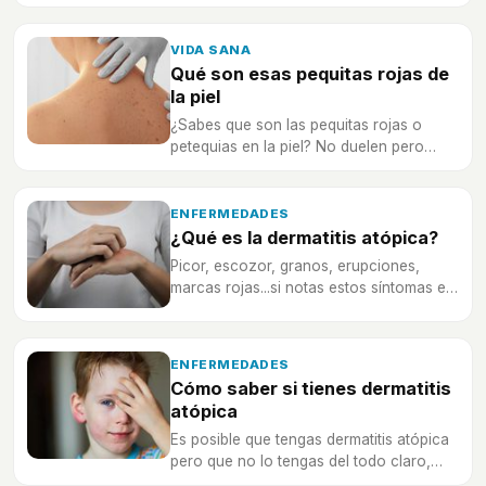
por qué aparecen
VIDA SANA
Qué son esas pequitas rojas de
la piel
¿Sabes que son las pequitas rojas o
petequias en la piel? No duelen pero
quizá no sepas por qué salen y si
puedes eliminarlas.
ENFERMEDADES
¿Qué es la dermatitis atópica?
Picor, escozor, granos, erupciones,
marcas rojas...si notas estos síntomas en
tu piel, es probable que padezcas
dermatitis atópica.
ENFERMEDADES
Cómo saber si tienes dermatitis
atópica
Es posible que tengas dermatitis atópica
pero que no lo tengas del todo claro,
descúbrelo y acude a tu médico si es