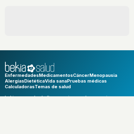
necesario.
Enfermedades
Medicamentos
Cáncer
Menopausia
Alergias
Dietética
Vida sana
Pruebas médicas
Calculadoras
Temas de salud
bekia.es
·
moda
·
belleza
·
cocina
·
padres
·
pareja
·
mascotas
·
salud
·
psicología
·
hogar
·
fit
·
viajes
Aviso legal
Política de privacidad
Política de cookies
RSS
© 2026 Bekia Salud