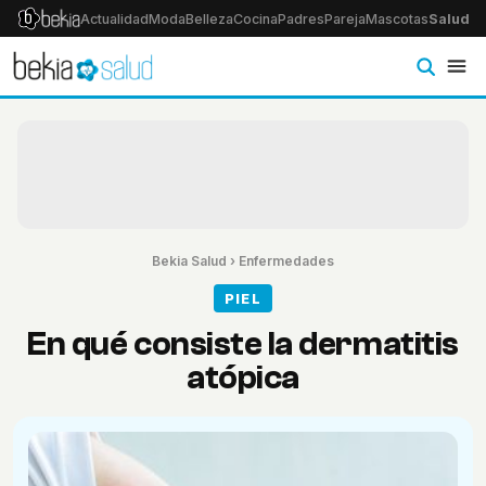
Actualidad
Moda
Belleza
Cocina
Padres
Pareja
Mascotas
Salud
Ps
Bekia Salud
›
Enfermedades
PIEL
En qué consiste la dermatitis
atópica