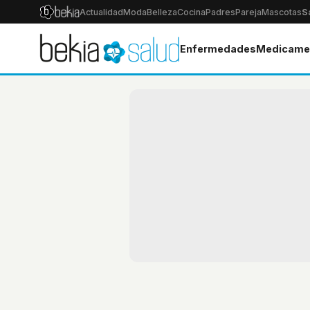
Actualidad
Moda
Belleza
Cocina
Padres
Pareja
Mascotas
S
Enfermedades
Medicame