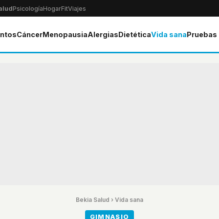
alud
Psicología
Hogar
Fit
Viajes
ntos
Cáncer
Menopausia
Alergias
Dietética
Vida sana
Pruebas
Bekia Salud
›
Vida sana
GIMNASIO