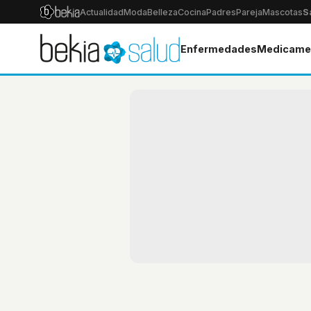
Actualidad
Moda
Belleza
Cocina
Padres
Pareja
Mascotas
S
Enfermedades
Medicame