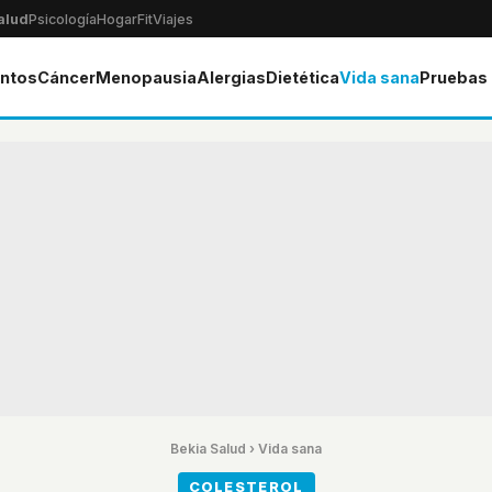
alud
Psicología
Hogar
Fit
Viajes
ntos
Cáncer
Menopausia
Alergias
Dietética
Vida sana
Pruebas
Bekia Salud
›
Vida sana
COLESTEROL