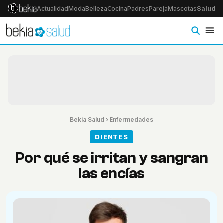
Actualidad
Moda
Belleza
Cocina
Padres
Pareja
Mascotas
Salud
Ps
Bekia Salud
›
Enfermedades
DIENTES
Por qué se irritan y sangran
las encías