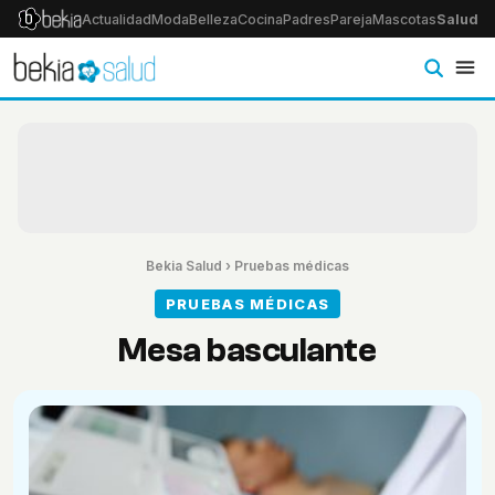
Actualidad
Moda
Belleza
Cocina
Padres
Pareja
Mascotas
Salud
Ps
Bekia Salud
›
Pruebas médicas
PRUEBAS MÉDICAS
Mesa basculante