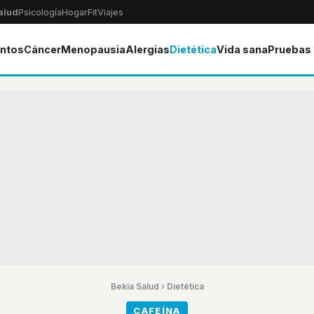
alud
Psicología
Hogar
Fit
Viajes
ntos
Cáncer
Menopausia
Alergias
Dietética
Vida sana
Pruebas
Bekia Salud
›
Dietética
CAFEÍNA