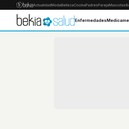
Actualidad
Moda
Belleza
Cocina
Padres
Pareja
Mascotas
S
Enfermedades
Medicame