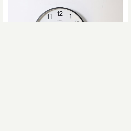
¿El tiempo vuela?
Esto explica por qué los días ya no
duran igual