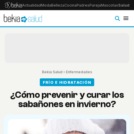
Actualidad
Moda
Belleza
Cocina
Padres
Pareja
Mascotas
Salud
Ps
Bekia Salud
›
Enfermedades
FRÍO E HIDRATACIÓN
¿Cómo prevenir y curar los
sabañones en invierno?