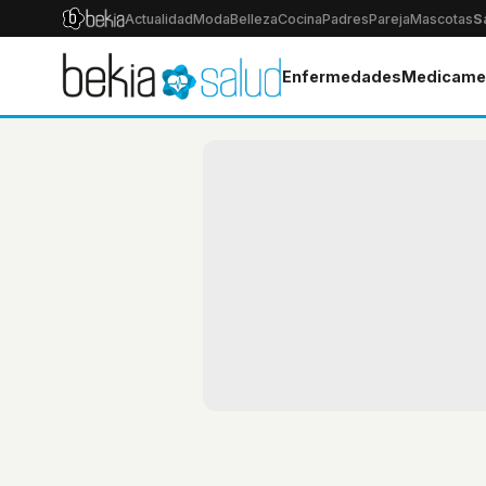
Actualidad
Moda
Belleza
Cocina
Padres
Pareja
Mascotas
S
Enfermedades
Medicame