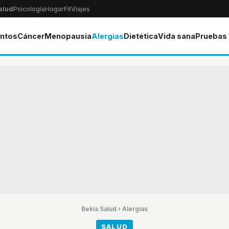
alud
Psicología
Hogar
Fit
Viajes
ntos
Cáncer
Menopausia
Alergias
Dietética
Vida sana
Pruebas
Bekia Salud
›
Alergias
SALUD