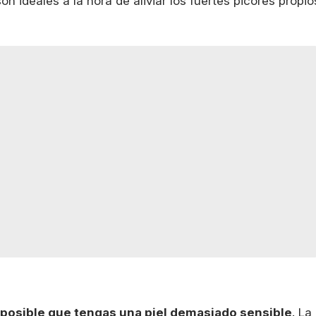
n ideales a la hora de aliviar los fuertes picores propio
 posible que tengas una piel demasiado sensible
. La