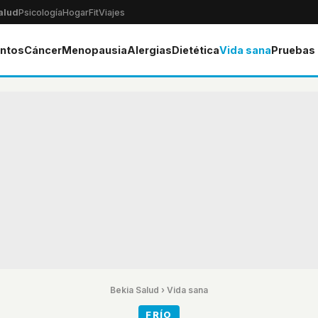
alud
Psicología
Hogar
Fit
Viajes
ntos
Cáncer
Menopausia
Alergias
Dietética
Vida sana
Pruebas
Bekia Salud
›
Vida sana
FRÍO