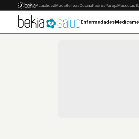
Actualidad
Moda
Belleza
Cocina
Padres
Pareja
Mascotas
S
Enfermedades
Medicame