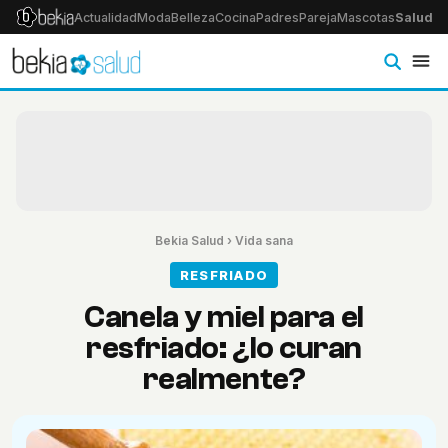
Actualidad
Moda
Belleza
Cocina
Padres
Pareja
Mascotas
Salud
Ps
Bekia Salud
›
Vida sana
RESFRIADO
Canela y miel para el
resfriado: ¿lo curan
realmente?