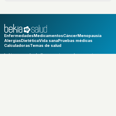
Enfermedades
Medicamentos
Cáncer
Menopausia
Alergias
Dietética
Vida sana
Pruebas médicas
Calculadoras
Temas de salud
bekia.es
·
moda
·
belleza
·
cocina
·
padres
·
pareja
·
mascotas
·
salud
·
psicología
·
hogar
·
fit
·
viajes
Aviso legal
Política de privacidad
Política de cookies
RSS
© 2026 Bekia Salud