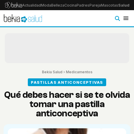
Actualidad
Moda
Belleza
Cocina
Padres
Pareja
Mascotas
Salud
Ps
Bekia Salud
›
Medicamentos
PASTILLAS ANTICONCEPTIVAS
Qué debes hacer si se te olvida
tomar una pastilla
anticonceptiva