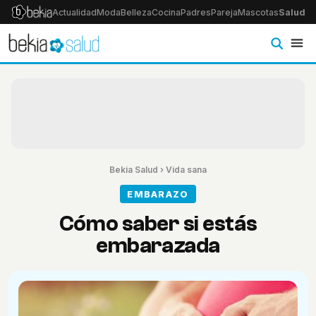
Actualidad
Moda
Belleza
Cocina
Padres
Pareja
Mascotas
Salud
Ps
Bekia Salud
›
Vida sana
EMBARAZO
Cómo saber si estás
embarazada