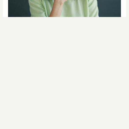
Esto explica el bostezo
Así reacciona tu cerebro al ver
bostezar a otros