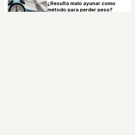
¿Resulta malo ayunar como
método para perder peso?
Las dietas de ayuno son una de las más
populares en la actualidad, aunque no
todo el mundo las ve como la mejor
solución a la hora de perder peso
saludablemente.
Enfermedades
Medicamentos
Cáncer
Menopausia
Alergias
Dietética
Vida sana
Pruebas médicas
Calculadoras
Temas de salud
bekia.es
·
moda
·
belleza
·
cocina
·
padres
·
pareja
·
mascotas
·
salud
·
psicología
·
hogar
·
fit
·
viajes