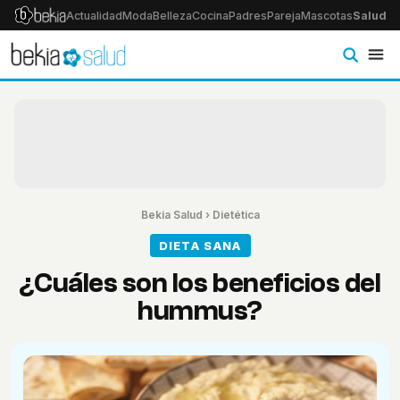
Actualidad
Moda
Belleza
Cocina
Padres
Pareja
Mascotas
Salud
Ps
Bekia Salud
›
Dietética
DIETA SANA
¿Cuáles son los beneficios del
hummus?