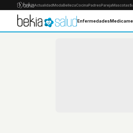
Actualidad
Moda
Belleza
Cocina
Padres
Pareja
Mascotas
S
Enfermedades
Medicame