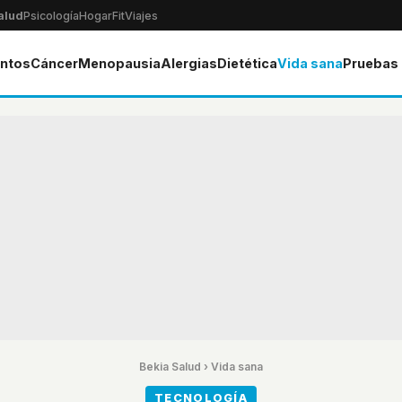
alud
Psicología
Hogar
Fit
Viajes
ntos
Cáncer
Menopausia
Alergias
Dietética
Vida sana
Pruebas
Bekia Salud
›
Vida sana
TECNOLOGÍA