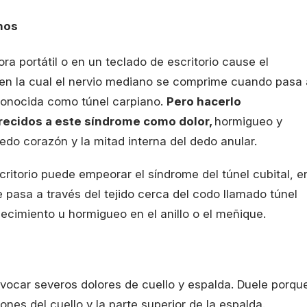
nos
a portátil o en un teclado de escritorio cause el
en la cual el nervio mediano se comprime cuando pasa 
conocida como túnel carpiano.
Pero hacerlo
recidos a este síndrome como dolor,
hormigueo y
dedo corazón y la mitad interna del dedo anular.
ritorio puede empeorar el síndrome del túnel cubital, e
e pasa a través del tejido cerca del codo llamado túnel
mecimiento u hormigueo en el anillo o el meñique.
ovocar severos dolores de cuello y espalda. Duele porqu
ones del cuello y la parte superior de la espalda.