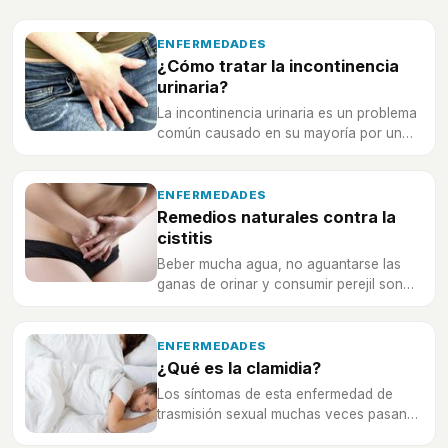
ENFERMEDADES
¿Cómo tratar la incontinencia
urinaria?
La incontinencia urinaria es un problema
común causado en su mayoría por un
debilitamiento del suelo pélvico.
ENFERMEDADES
Remedios naturales contra la
cistitis
Beber mucha agua, no aguantarse las
ganas de orinar y consumir perejil son
algunos de las medidas más eficaces si
quieres librarte de esta molesta
infección.
ENFERMEDADES
¿Qué es la clamidia?
Los síntomas de esta enfermedad de
trasmisión sexual muchas veces pasan
desapercibidos y es de vital importancia