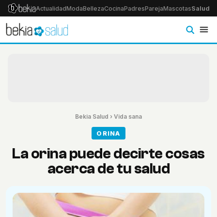
Actualidad
Moda
Belleza
Cocina
Padres
Pareja
Mascotas
Salud
Ps
Bekia Salud
›
Vida sana
ORINA
La orina puede decirte cosas
acerca de tu salud