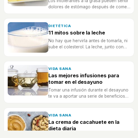
Los intolerantes a la grasa pueden sentir
dolores de estómago después de comer
alimentos tales como huevos, lácteos y
bollería industrial.
DIETÉTICA
11 mitos sobre la leche
No hay que hervirla antes de tomarla, ni
sube el colesterol. La leche, junto con
los huevos, puede que sea una de los
alimentos sobre los que más mitos
circulan.
VIDA SANA
Las mejores infusiones para
tomar en el desayuno
Tomar una infusión durante el desayuno
te va a aportar una serie de beneficios
para la salud por lo que es aconsejable
que la incluyas en tu dieta diaria
VIDA SANA
La crema de cacahuete en la
dieta diaria
La crema de cacahuetes puede formar