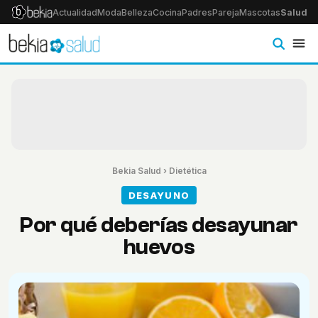
Actualidad
Moda
Belleza
Cocina
Padres
Pareja
Mascotas
Salud
Ps
Bekia Salud
›
Dietética
DESAYUNO
Por qué deberías desayunar
huevos