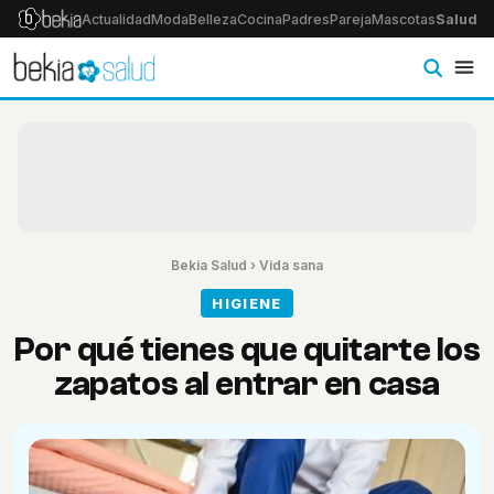
Actualidad
Moda
Belleza
Cocina
Padres
Pareja
Mascotas
Salud
Ps
Bekia Salud
›
Vida sana
HIGIENE
Por qué tienes que quitarte los
zapatos al entrar en casa