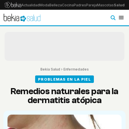
Actualidad
Moda
Belleza
Cocina
Padres
Pareja
Mascotas
Salud
Ps
Bekia Salud
›
Enfermedades
PROBLEMAS EN LA PIEL
Remedios naturales para la
dermatitis atópica