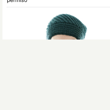
permiso
Esto explica el frío
¿Te pasa que por la noche sientes más
frío sin motivo?