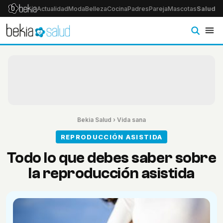
Actualidad
Moda
Belleza
Cocina
Padres
Pareja
Mascotas
Salud
Ps
Bekia Salud
›
Vida sana
REPRODUCCIÓN ASISTIDA
Todo lo que debes saber sobre
la reproducción asistida