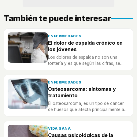
También te puede interesar
ENFERMEDADES
El dolor de espalda crónico en
los jóvenes
Los dolores de espalda no son una
tontería y es que según las cifras, se
tratan del primer problema de salud
crónica en todo el país
ENFERMEDADES
Osteosarcoma: síntomas y
tratamiento
El osteosarcoma, es un tipo de cáncer
de huesos que afecta principalmente a
niños y adolescentes.
VIDA SANA
Causas psicológicas de la