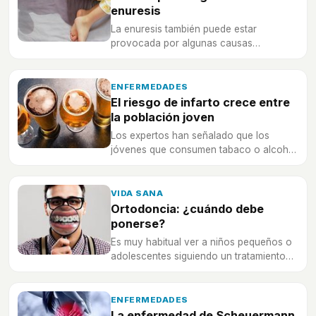
enuresis
La enuresis también puede estar
provocada por algunas causas
psicológicas... ¡descubre algunos de los
motivos!
ENFERMEDADES
El riesgo de infarto crece entre
la población joven
Los expertos han señalado que los
jóvenes que consumen tabaco o alcohol
tienen más riesgos de sufrir un infarto.
VIDA SANA
Ortodoncia: ¿cuándo debe
ponerse?
Es muy habitual ver a niños pequeños o
adolescentes siguiendo un tratamiento
de ortodoncia, pero, ¿es la edad más
adecuada?
ENFERMEDADES
La enfermedad de Scheuermann