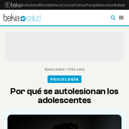
Actualidad
Moda
Belleza
Cocina
Padres
Pareja
Mascotas
Salud
Ps
Bekia Salud
›
Vida sana
PSICOLOGÍA
Por qué se autolesionan los
adolescentes