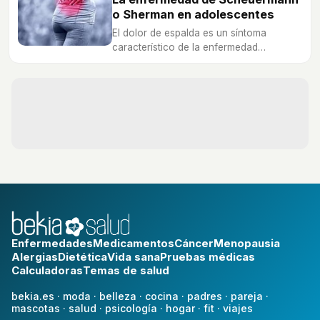
o Sherman en adolescentes
El dolor de espalda es un síntoma
característico de la enfermedad
de Scheuermann o Sherman en
adolescentes.
Enfermedades
Medicamentos
Cáncer
Menopausia
Alergias
Dietética
Vida sana
Pruebas médicas
Calculadoras
Temas de salud
bekia.es
·
moda
·
belleza
·
cocina
·
padres
·
pareja
·
mascotas
·
salud
·
psicología
·
hogar
·
fit
·
viajes