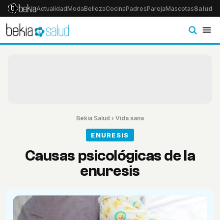
Actualidad
Moda
Belleza
Cocina
Padres
Pareja
Mascotas
Salud
Ps
Bekia Salud
›
Vida sana
ENURESIS
Causas psicológicas de la
enuresis