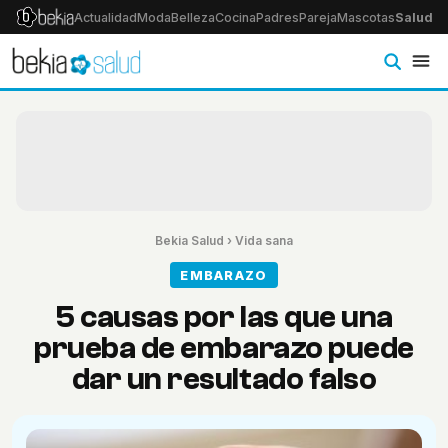
Actualidad
Moda
Belleza
Cocina
Padres
Pareja
Mascotas
Salud
Ps
Bekia Salud
›
Vida sana
EMBARAZO
5 causas por las que una
prueba de embarazo puede
dar un resultado falso