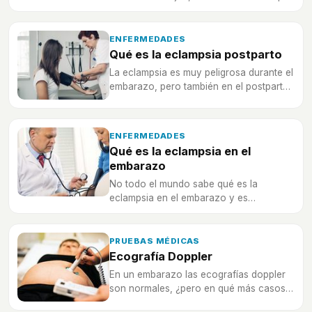
pasar por el postparto, pero, ¿qué es lo
que debes tener en cuenta en esta etapa
tan importante?
ENFERMEDADES
Qué es la eclampsia postparto
La eclampsia es muy peligrosa durante el
embarazo, pero también en el postparto.
Descubre qué es y cuáles son las
consecuencias.
ENFERMEDADES
Qué es la eclampsia en el
embarazo
No todo el mundo sabe qué es la
eclampsia en el embarazo y es
importante que todo el mundo sepa de
qué trata.
PRUEBAS MÉDICAS
Ecografía Doppler
En un embarazo las ecografías doppler
son normales, ¿pero en qué más casos
se pueden usar y cómo se realizan?