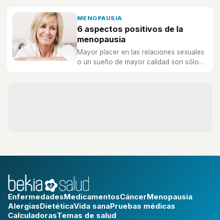
MENOPAUSIA
6 aspectos positivos de la
menopausia
Mayor placer en las relaciones sexuales
o un sueño de mayor calidad son sólo
algunas de las ventajas de esta nueva
etapa de tu vida.
Enfermedades
Medicamentos
Cáncer
Menopausia
Alergias
Dietética
Vida sana
Pruebas médicas
Calculadoras
Temas de salud