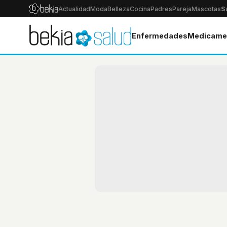
Actualidad
Moda
Belleza
Cocina
Padres
Pareja
Mascotas
S
Enfermedades
Medicame