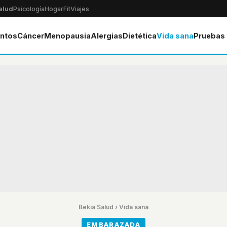
alud
Psicología
Hogar
Fit
Viajes
ntos
Cáncer
Menopausia
Alergias
Dietética
Vida sana
Pruebas
Bekia Salud
›
Vida sana
EMBARAZADA