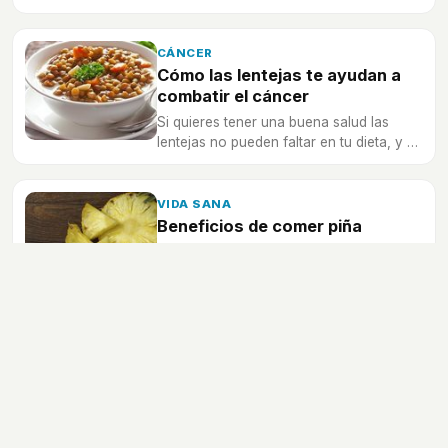
dentro de lo posible en la dieta.
CÁNCER
Cómo las lentejas te ayudan a
combatir el cáncer
Si quieres tener una buena salud las
lentejas no pueden faltar en tu dieta, y es
que además, ¡te pueden ayudar a
combatir el cáncer!
VIDA SANA
Beneficios de comer piña
Si te gusta la piña debes saber todos los
beneficios que tiene poder comerla
diariamente... y si no te gusta mucho,
quizá cuando acabes de descubrir todo
lo bueno que te aporta... ¡cambies de
opinión!