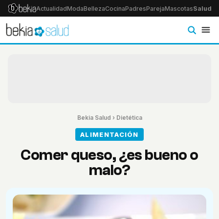
Actualidad
Moda
Belleza
Cocina
Padres
Pareja
Mascotas
Salud
Ps
Bekia Salud
›
Dietética
ALIMENTACIÓN
Comer queso, ¿es bueno o
malo?