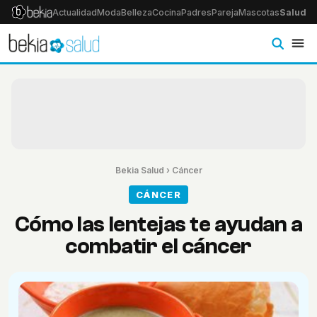
Actualidad
Moda
Belleza
Cocina
Padres
Pareja
Mascotas
Salud
Ps
Bekia Salud
›
Cáncer
CÁNCER
Cómo las lentejas te ayudan a
combatir el cáncer