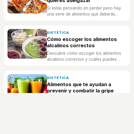
quieres adelgazar
Si estás pensando en perder peso hay
una serie de alimentos que deberás
olvidarte por completo.
DIETÉTICA
Cómo escoger los alimentos
alcalinos correctos
Descubre cómo escoger los alimentos
alcalinos correctos y cuáles puedes
aportar a tu dieta desde hoy mismo.
DIETÉTICA
Alimentos que te ayudan a
prevenir y combatir la gripe
La alimentación es imprescindible para
tener buena salud y también te ayudarán
a prevenir y combatir la gripe.