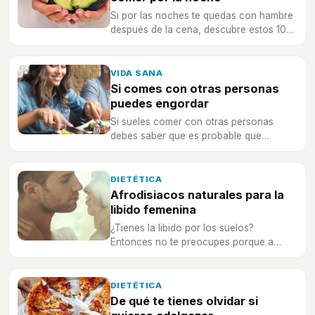
Si por las noches te quedas con hambre
después de la cena, descubre estos 10
alimentos que te saciarán.
VIDA SANA
Si comes con otras personas
puedes engordar
Si sueles comer con otras personas
debes saber que es probable que
aumentes de peso, ¡porque estarás
comiendo más alimentos de los
necesarios!
DIETÉTICA
Afrodisiacos naturales para la
libido femenina
¿Tienes la libido por los suelos?
Entonces no te preocupes porque a
continuación encontrarás algunos
afrodisíacos naturales.
DIETÉTICA
De qué te tienes olvidar si