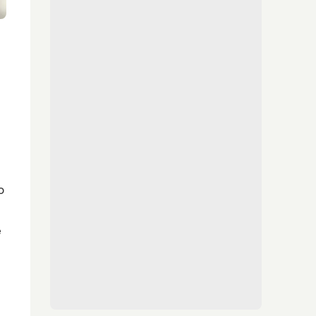
a
o
e