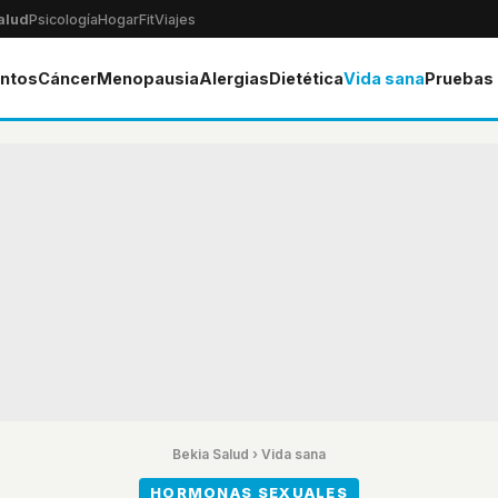
alud
Psicología
Hogar
Fit
Viajes
ntos
Cáncer
Menopausia
Alergias
Dietética
Vida sana
Pruebas
Bekia Salud
›
Vida sana
HORMONAS SEXUALES