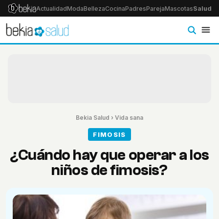
Actualidad
Moda
Belleza
Cocina
Padres
Pareja
Mascotas
Salud
Ps
Bekia Salud
›
Vida sana
FIMOSIS
¿Cuándo hay que operar a los
niños de fimosis?