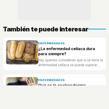
También te puede interesar
ENFERMEDADES
¿La enfermedad celíaca dura
para siempre?
Hay quienes consideran que si se tiene la
enfermedad celíaca se puede superar
con el tiempo, ¿es cierto?
ENFERMEDADES
Qué es la esclerodermia
La esclerodermia es una enfermedad
rara y que afecta a la piel y a los vasos
sanguíneos, ¿qué más debes saber?