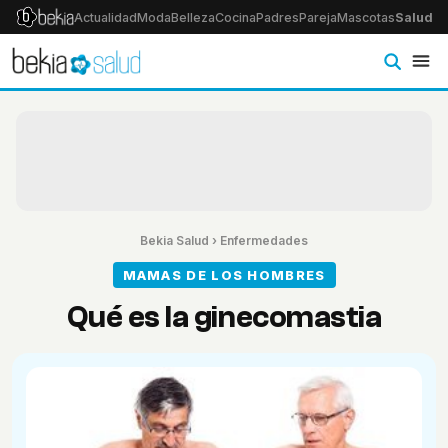
Actualidad
Moda
Belleza
Cocina
Padres
Pareja
Mascotas
Salud
Ps
Bekia Salud
›
Enfermedades
MAMAS DE LOS HOMBRES
Qué es la ginecomastia