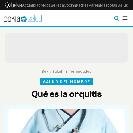
Actualidad
Moda
Belleza
Cocina
Padres
Pareja
Mascotas
Salud
Ps
Bekia Salud
›
Enfermedades
SALUD DEL HOMBRE
Qué es la orquitis