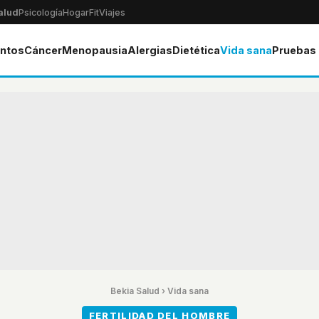
alud
Psicología
Hogar
Fit
Viajes
ntos
Cáncer
Menopausia
Alergias
Dietética
Vida sana
Pruebas
Bekia Salud
›
Vida sana
FERTILIDAD DEL HOMBRE