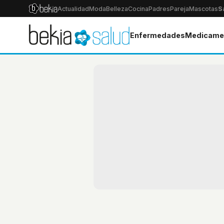
Actualidad
Moda
Belleza
Cocina
Padres
Pareja
Mascotas
S
Enfermedades
Medicame