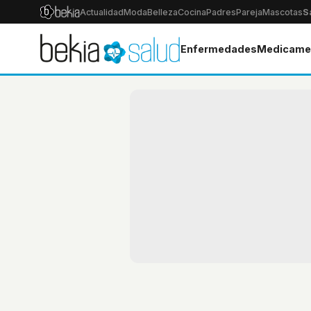
Actualidad
Moda
Belleza
Cocina
Padres
Pareja
Mascotas
S
Enfermedades
Medicame