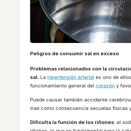
Peligros de consumir sal en exceso
Problemas relacionados con la circulaci
sal.
La
hipertensión arterial
es uno de ello
funcionamiento general del
corazón
y favo
Puede causar también accidente cerebrovas
trae como consecuencia secuelas físicas 
Dificulta la función de los riñones
: el so
riñones, lo que es fundamental para la salu