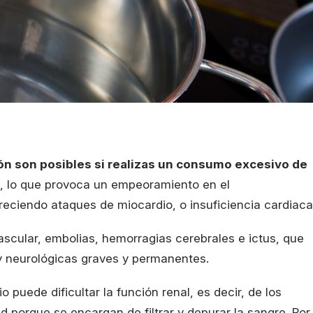
ón son posibles si realizas un consumo excesivo de
s, lo que provoca un empeoramiento en el
reciendo ataques de miocardio, o insuficiencia cardiaca
cular, embolias, hemorragias cerebrales e ictus, que
y neurológicas graves y permanentes.
dio puede dificultar la función renal, es decir, de los
d porque se encargan de filtrar y depurar la sangre. Por