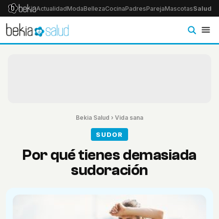
Actualidad
Moda
Belleza
Cocina
Padres
Pareja
Mascotas
Salud
Ps
Bekia Salud
›
Vida sana
SUDOR
Por qué tienes demasiada
sudoración