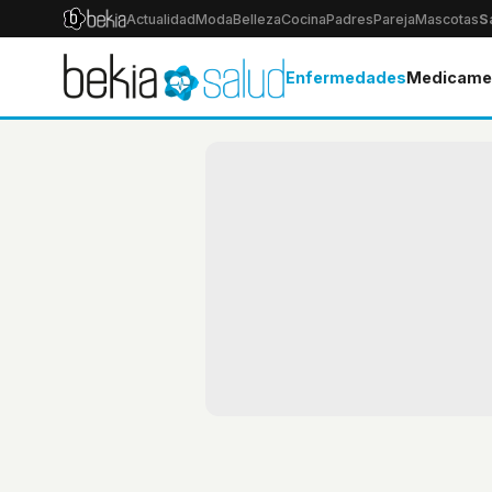
Actualidad
Moda
Belleza
Cocina
Padres
Pareja
Mascotas
S
Enfermedades
Medicame