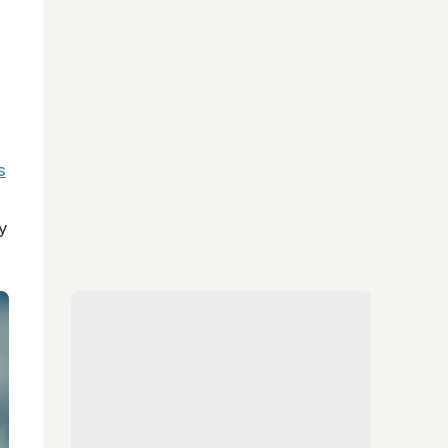
s
e
y