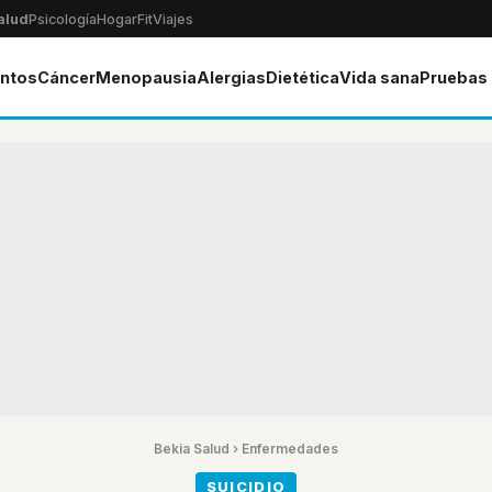
alud
Psicología
Hogar
Fit
Viajes
ntos
Cáncer
Menopausia
Alergias
Dietética
Vida sana
Pruebas
Bekia Salud
›
Enfermedades
SUICIDIO