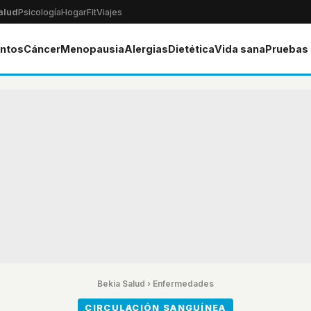
alud
Psicología
Hogar
Fit
Viajes
ntos
Cáncer
Menopausia
Alergias
Dietética
Vida sana
Pruebas
Bekia Salud
›
Enfermedades
CIRCULACIÓN SANGUÍNEA