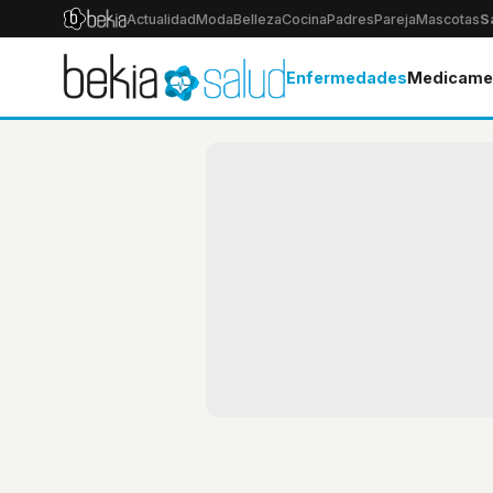
Actualidad
Moda
Belleza
Cocina
Padres
Pareja
Mascotas
S
Enfermedades
Medicame