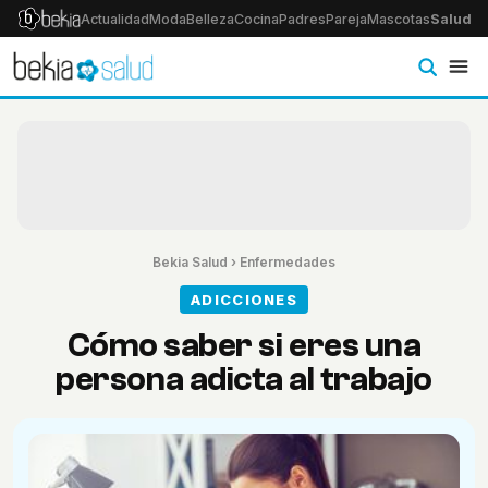
Actualidad
Moda
Belleza
Cocina
Padres
Pareja
Mascotas
Salud
Ps
Bekia Salud
›
Enfermedades
ADICCIONES
Cómo saber si eres una
persona adicta al trabajo