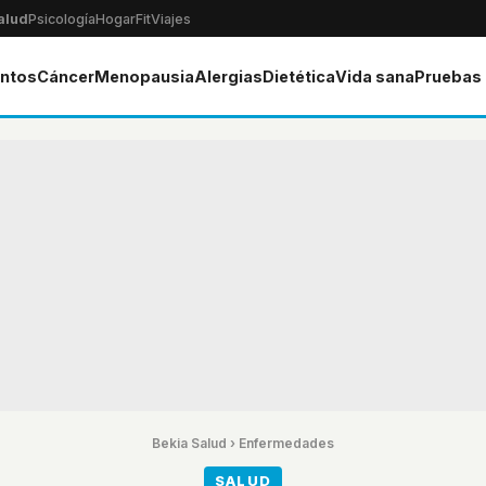
alud
Psicología
Hogar
Fit
Viajes
ntos
Cáncer
Menopausia
Alergias
Dietética
Vida sana
Pruebas
Bekia Salud
›
Enfermedades
SALUD