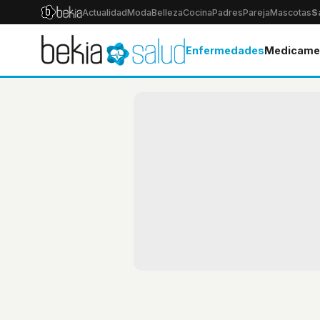
Actualidad
Moda
Belleza
Cocina
Padres
Pareja
Mascotas
S
Enfermedades
Medicame