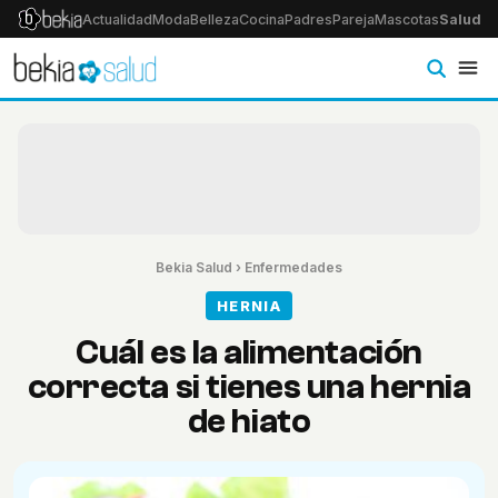
Actualidad
Moda
Belleza
Cocina
Padres
Pareja
Mascotas
Salud
Ps
Bekia Salud
›
Enfermedades
HERNIA
Cuál es la alimentación
correcta si tienes una hernia
de hiato