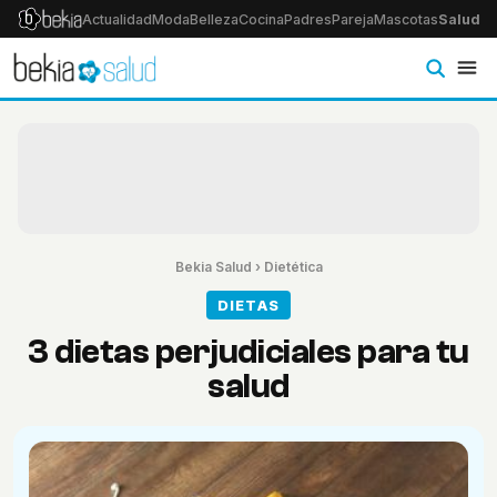
Actualidad
Moda
Belleza
Cocina
Padres
Pareja
Mascotas
Salud
Ps
Bekia Salud
›
Dietética
DIETAS
3 dietas perjudiciales para tu
salud