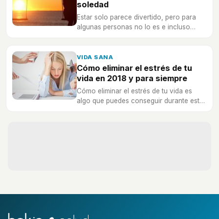
soledad
Estar solo parece divertido, pero para
algunas personas no lo es e incluso
puede afectar a su salud emocional.
Descubre cómo superar el sentimiento
de soledad.
VIDA SANA
Cómo eliminar el estrés de tu
vida en 2018 y para siempre
Cómo eliminar el estrés de tu vida es
algo que puedes conseguir durante este
año si sigues estos consejos al pie de la
letra.