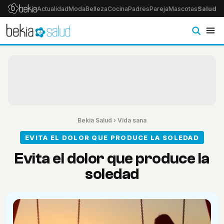
Actualidad
Moda
Belleza
Cocina
Padres
Pareja
Mascotas
Salud
Ps
Bekia Salud
›
Vida sana
EVITA EL DOLOR QUE PRODUCE LA SOLEDAD
Evita el dolor que produce la
soledad