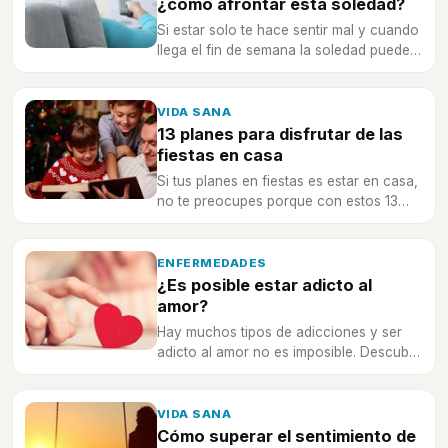
¿cómo afrontar esta soledad?
Si estar solo te hace sentir mal y cuando
llega el fin de semana la soledad puede
contigo, no te pierdas estos consejos
para estar mejor contigo mismo.
VIDA SANA
13 planes para disfrutar de las
fiestas en casa
Si tus planes en fiestas es estar en casa,
no te preocupes porque con estos 13
planes lo pasarás en grande .
ENFERMEDADES
¿Es posible estar adicto al
amor?
Hay muchos tipos de adicciones y ser
adicto al amor no es imposible. Descubre
si eres una persona adicta al amor.
VIDA SANA
Cómo superar el sentimiento de