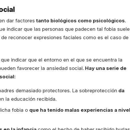
ocial
en dar factores
tanto biológicos como psicológicos
.
que indicar que las personas que padecen tal fobia suele
ra de reconocer expresiones faciales como es el caso de
 que indicar que el entorno en el que se encuentra la
pueden favorecer la ansiedad social.
Hay una serie de
social:
padres demasiado protectores. La sobreprotección
da
en la educación recibida.
dicha fobia o
que ha tenido malas experiencias a nive
s en la infancia
como el hecho de haber recibido burlas