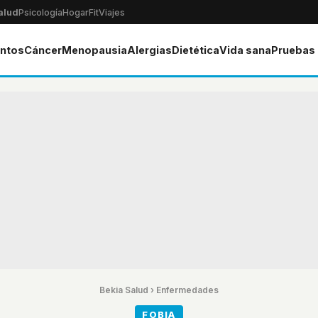
alud
Psicología
Hogar
Fit
Viajes
ntos
Cáncer
Menopausia
Alergias
Dietética
Vida sana
Pruebas
Bekia Salud
›
Enfermedades
FOBIA