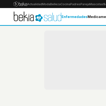
Actualidad
Moda
Belleza
Cocina
Padres
Pareja
Mascotas
S
Enfermedades
Medicame