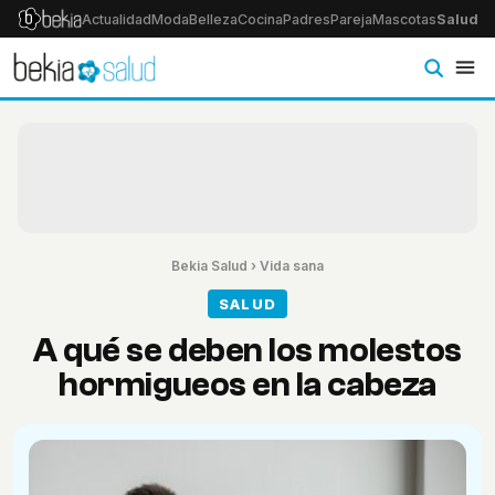
Actualidad
Moda
Belleza
Cocina
Padres
Pareja
Mascotas
Salud
Ps
Bekia Salud
›
Vida sana
SALUD
A qué se deben los molestos
hormigueos en la cabeza