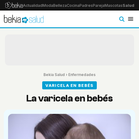
Actualidad
Moda
Belleza
Cocina
Padres
Pareja
Mascotas
Salud
Ps
Bekia Salud
›
Enfermedades
VARICELA EN BEBÉS
La varicela en bebés