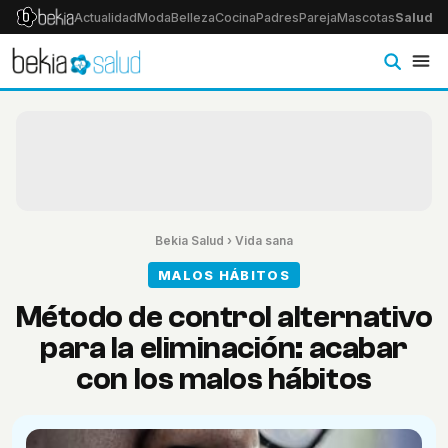
Actualidad
Moda
Belleza
Cocina
Padres
Pareja
Mascotas
Salud
Ps
Bekia Salud
›
Vida sana
MALOS HÁBITOS
Método de control alternativo
para la eliminación: acabar
con los malos hábitos