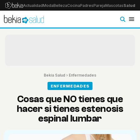
Actualidad
Moda
Belleza
Cocina
Padres
Pareja
Mascotas
Salud
Ps
Bekia Salud
›
Enfermedades
ENFERMEDADES
Cosas que NO tienes que
hacer si tienes estenosis
espinal lumbar