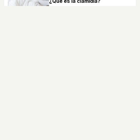
¿Qué es la clamidia?
Los síntomas de esta enfermedad de
trasmisión sexual muchas veces pasan
desapercibidos y es de vital importancia
recibir un tratamiento lo antes posible.
Enfermedades
Medicamentos
Cáncer
Menopausia
Alergias
Dietética
Vida sana
Pruebas médicas
Calculadoras
Temas de salud
bekia.es
·
moda
·
belleza
·
cocina
·
padres
·
pareja
·
mascotas
·
salud
·
psicología
·
hogar
·
fit
·
viajes