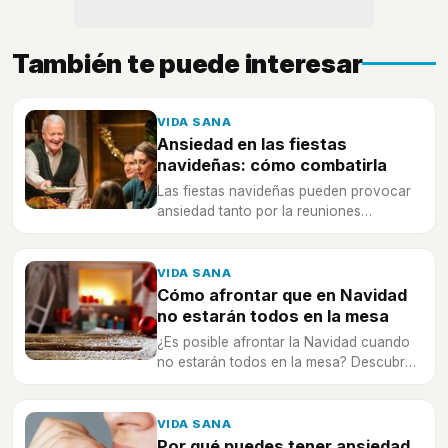
También te puede interesar
VIDA SANA
Ansiedad en las fiestas
navideñas: cómo combatirla
Las fiestas navideñas pueden provocar
ansiedad tanto por la reuniones
familiares, las ausencias, los días libres...
¿Cómo combatir esta ansiedad para
estar bien?
VIDA SANA
Cómo afrontar que en Navidad
no estarán todos en la mesa
¿Es posible afrontar la Navidad cuando
no estarán todos en la mesa? Descubre
algunas claves para afrontarlo.
VIDA SANA
Por qué puedes tener ansiedad