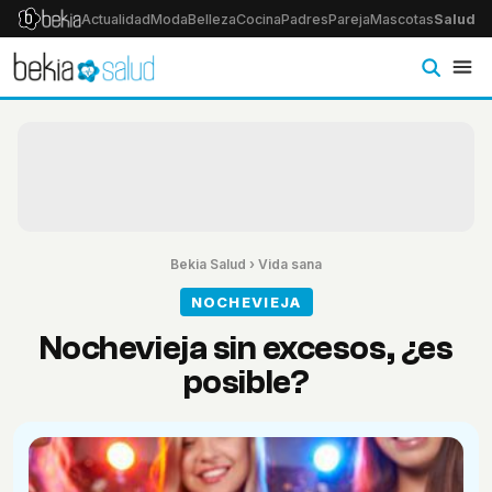
Actualidad
Moda
Belleza
Cocina
Padres
Pareja
Mascotas
Salud
Ps
Bekia Salud
›
Vida sana
NOCHEVIEJA
Nochevieja sin excesos, ¿es
posible?