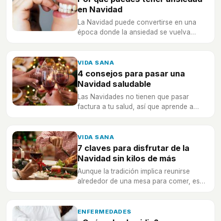
en Navidad
La Navidad puede convertirse en una
época donde la ansiedad se vuelva
protagonista. ¿Por qué puede aparecer?
VIDA SANA
4 consejos para pasar una
Navidad saludable
Las Navidades no tienen que pasar
factura a tu salud, así que aprende a
llevarlas bien y disfrutar de las fiestas.
VIDA SANA
7 claves para disfrutar de la
Navidad sin kilos de más
Aunque la tradición implica reunirse
alrededor de una mesa para comer, eso
no significa que debas engordar
demasiado, ¡descubre cómo evitarlo!
ENFERMEDADES