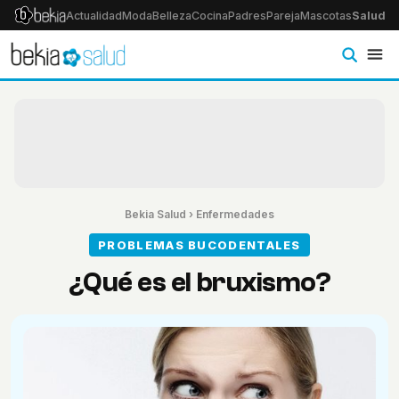
Actualidad
Moda
Belleza
Cocina
Padres
Pareja
Mascotas
Salud
Ps
Bekia Salud
›
Enfermedades
PROBLEMAS BUCODENTALES
¿Qué es el bruxismo?