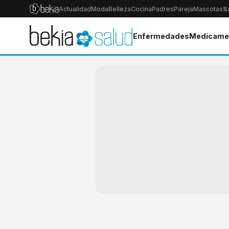
Actualidad
Moda
Belleza
Cocina
Padres
Pareja
Mascotas
S
Enfermedades
Medicame