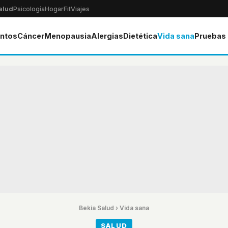
alud
Psicología
Hogar
Fit
Viajes
ntos
Cáncer
Menopausia
Alergias
Dietética
Vida sana
Pruebas
Bekia Salud
›
Vida sana
SALUD